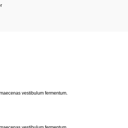
r
to maecenas vestibulum fermentum.
to maecenas vestibulum fermentum.