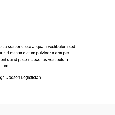
pit a suspendisse aliquam vestibulum sed
ur id massa dictum pulvinar a erat per
ient dui id justo maecenas vestibulum
ntum.
igh Dodson
Logistician