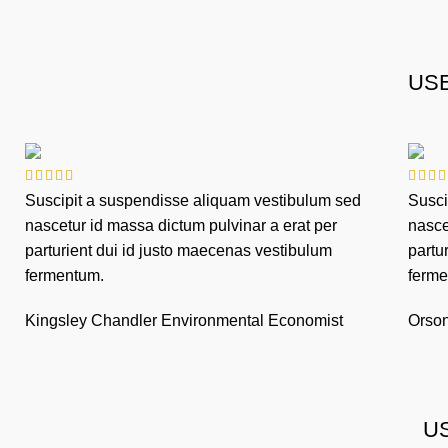
USE
Suscipit a suspendisse aliquam vestibulum sed
Susci
nascetur id massa dictum pulvinar a erat per
nasce
parturient dui id justo maecenas vestibulum
partu
fermentum.
ferme
Kingsley Chandler
Environmental Economist
Orso
US