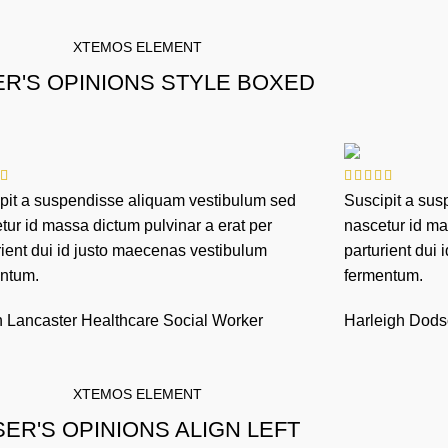
XTEMOS ELEMENT
R'S OPINIONS STYLE BOXED
pit a suspendisse aliquam vestibulum sed
Suscipit a su
tur id massa dictum pulvinar a erat per
nascetur id ma
rient dui id justo maecenas vestibulum
parturient dui
ntum.
fermentum.
n Lancaster
Healthcare Social Worker
Harleigh Dod
XTEMOS ELEMENT
ER'S OPINIONS ALIGN LEFT